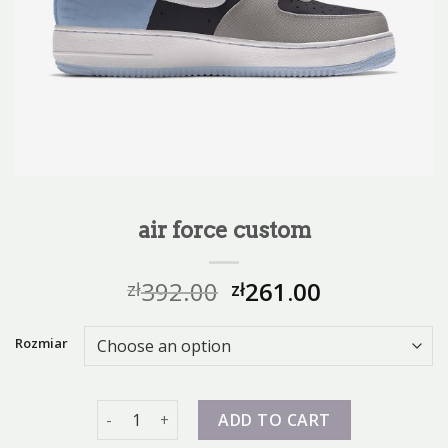
air force custom
392.00
261.00
zł
zł
Rozmiar
air force custom quantity
ADD TO CART