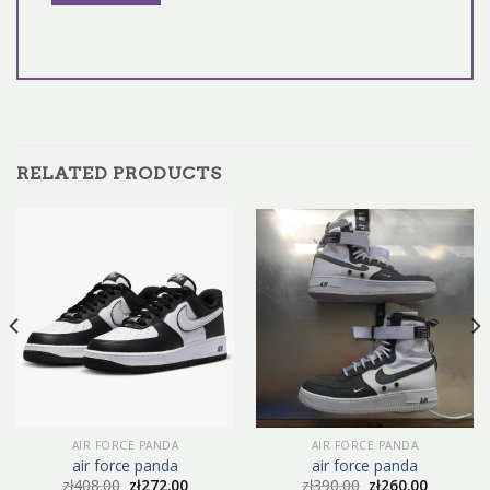
RELATED PRODUCTS
AIR FORCE PANDA
AIR FORCE PANDA
air force panda
air force panda
zł
408.00
zł
272.00
zł
390.00
zł
260.00