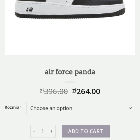
air force panda
396.00
264.00
zł
zł
Rozmiar
air force panda quantity
ADD TO CART