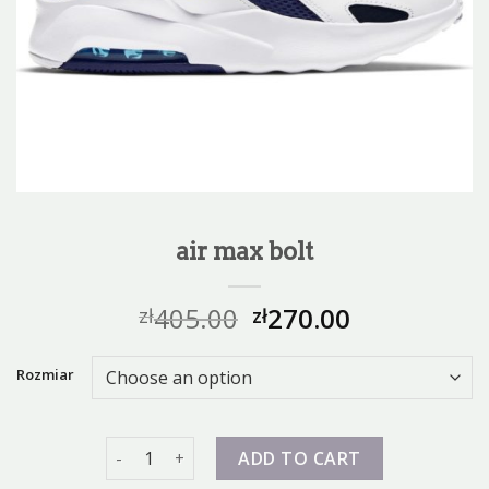
air max bolt
405.00
270.00
zł
zł
Rozmiar
air max bolt quantity
ADD TO CART