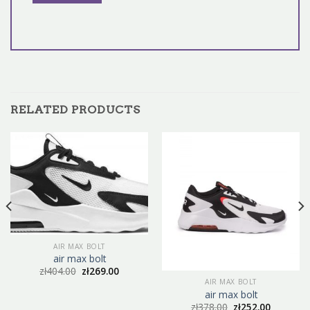
RELATED PRODUCTS
AIR MAX BOLT
air max bolt
zł
404.00
zł
269.00
AIR MAX BOLT
air max bolt
zł
378.00
zł
252.00