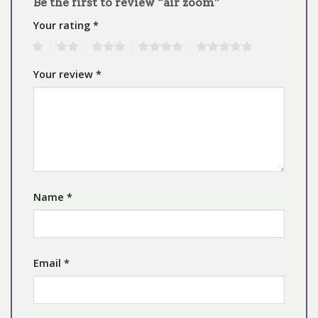
Be the first to review “air zoom”
Your rating
*
1
2
3
4
5
Your review
*
Name
*
Email
*