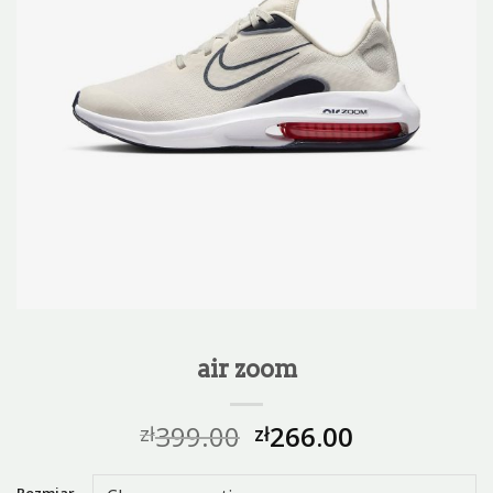
air zoom
399.00
266.00
zł
zł
Rozmiar