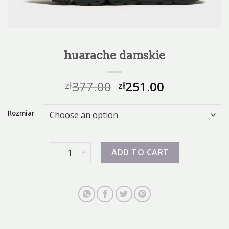
huarache damskie
377.00
251.00
zł
zł
Rozmiar
huarache damskie quantity
ADD TO CART