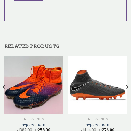
RELATED PRODUCTS
HYPERVENOM
HYPERVENOM
hypervenom
hypervenom
zł
387.00
zł
258.00
zł
414.00
zł
276.00