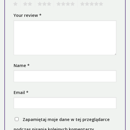
1
2
3
4
5
Your review
*
Name
*
Email
*
Zapamiętaj moje dane w tej przeglądarce
podczas pisania kolejnych komentarzy.