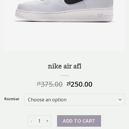
nike air af1
375.00
250.00
zł
zł
Rozmiar
nike air af1 quantity
ADD TO CART