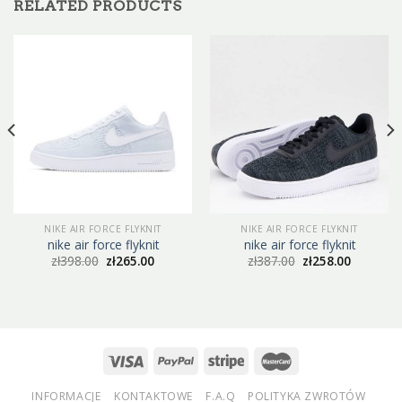
RELATED PRODUCTS
NIKE AIR FORCE FLYKNIT
NIKE AIR FORCE FLYKNIT
nike air force flyknit
nike air force flyknit
zł
398.00
zł
265.00
zł
387.00
zł
258.00
INFORMACJE
KONTAKTOWE
F.A.Q
POLITYKA ZWROTÓW