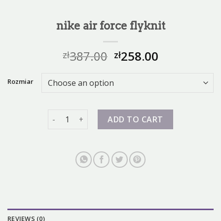
nike air force flyknit
387.00
258.00
zł
zł
Rozmiar
nike air force flyknit quantity
ADD TO CART
REVIEWS (0)