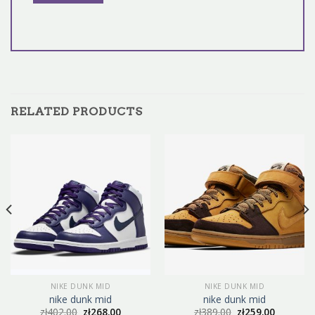
RELATED PRODUCTS
NIKE DUNK MID
NIKE DUNK MID
nike dunk mid
nike dunk mid
zł
402.00
zł
268.00
zł
389.00
zł
259.00