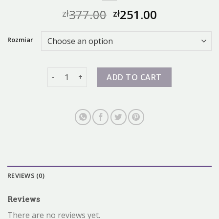
377.00
251.00
zł
zł
Rozmiar
nike dunk zalando quantity
ADD TO CART
REVIEWS (0)
Reviews
There are no reviews yet.