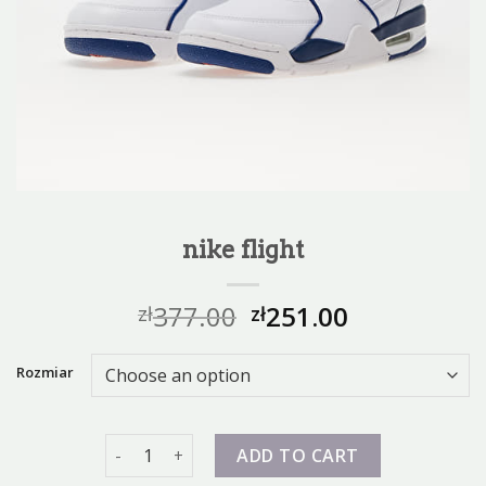
nike flight
377.00
251.00
zł
zł
Rozmiar
nike flight quantity
ADD TO CART