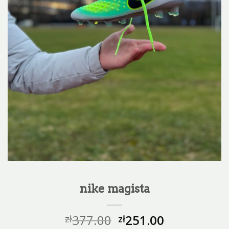
nike magista
377.00
251.00
zł
zł