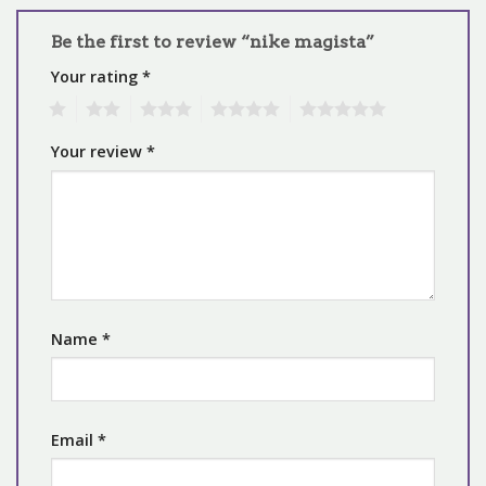
Be the first to review “nike magista”
Your rating
*
1
2
3
4
5
Your review
*
Name
*
Email
*