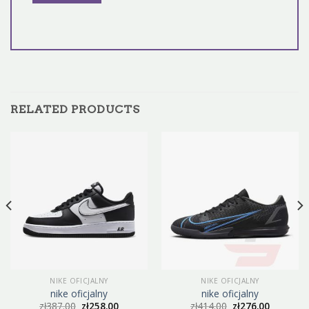
RELATED PRODUCTS
NIKE OFICJALNY
NIKE OFICJALNY
nike oficjalny
nike oficjalny
zł
387.00
zł
258.00
zł
414.00
zł
276.00