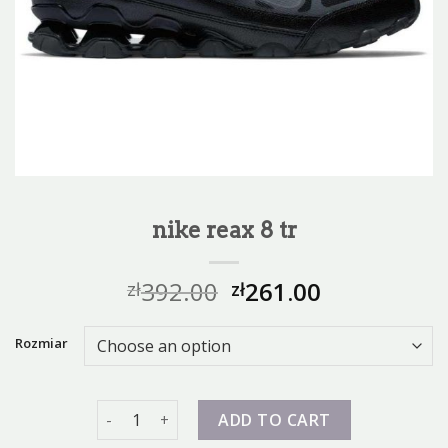
nike reax 8 tr
392.00
261.00
zł
zł
Rozmiar
nike reax 8 tr quantity
ADD TO CART