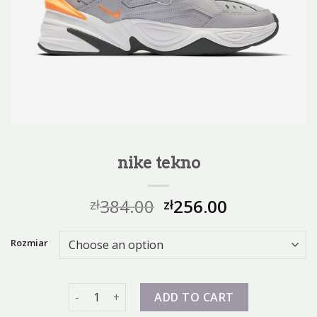
nike tekno
384.00
256.00
zł
zł
Rozmiar
nike tekno quantity
ADD TO CART