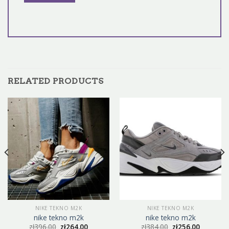
RELATED PRODUCTS
NIKE TEKNO M2K
NIKE TEKNO M2K
nike tekno m2k
nike tekno m2k
zł
396.00
zł
264.00
zł
384.00
zł
256.00