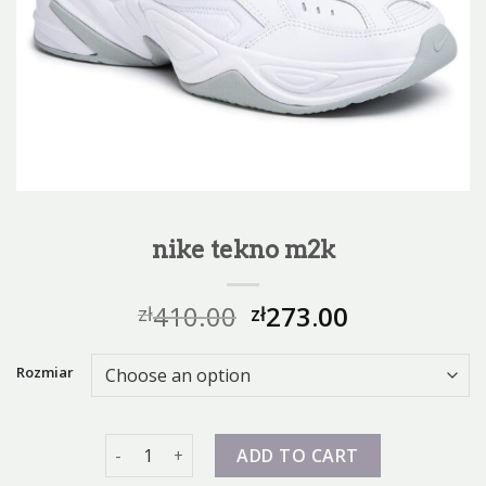
nike tekno m2k
410.00
273.00
zł
zł
Rozmiar
nike tekno m2k quantity
ADD TO CART