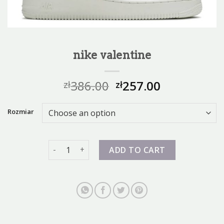
nike valentine
386.00
257.00
zł
zł
Rozmiar
nike valentine quantity
ADD TO CART