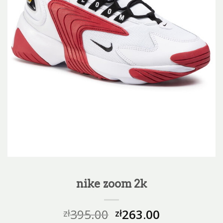
nike zoom 2k
395.00
263.00
zł
zł