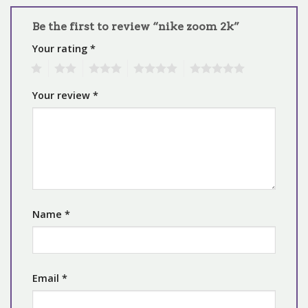
Be the first to review “nike zoom 2k”
Your rating
*
1
2
3
4
5
Your review
*
Name
*
Email
*