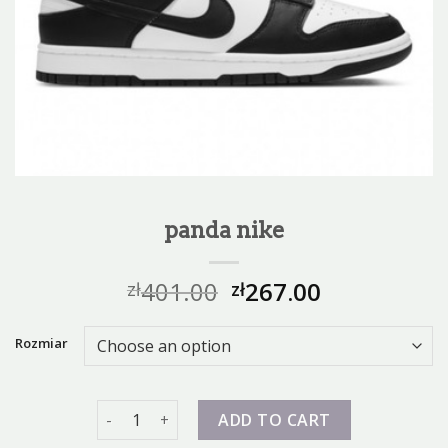
panda nike
401.00
267.00
zł
zł
Rozmiar
panda nike quantity
ADD TO CART