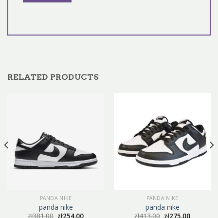
RELATED PRODUCTS
PANDA NIKE
PANDA NIKE
panda nike
panda nike
zł
381.00
zł
254.00
zł
413.00
zł
275.00