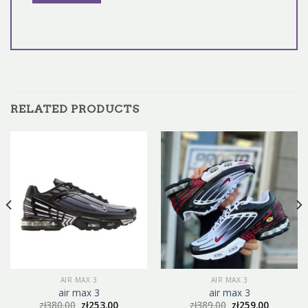
RELATED PRODUCTS
AIR MAX 3
AIR MAX 3
air max 3
air max 3
zł
380.00
zł
253.00
zł
389.00
zł
259.00