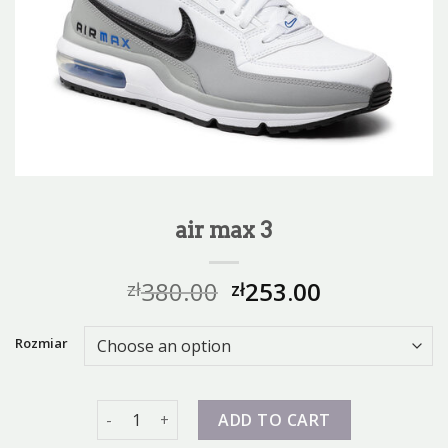
air max 3
380.00
253.00
zł
zł
Rozmiar
air max 3 quantity
ADD TO CART