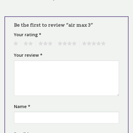
Be the first to review “air max 3”
Your rating
*
1
2
3
4
5
Your review
*
Name
*