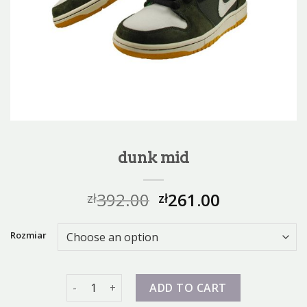
dunk mid
392.00
261.00
zł
zł
Rozmiar
dunk mid quantity
ADD TO CART