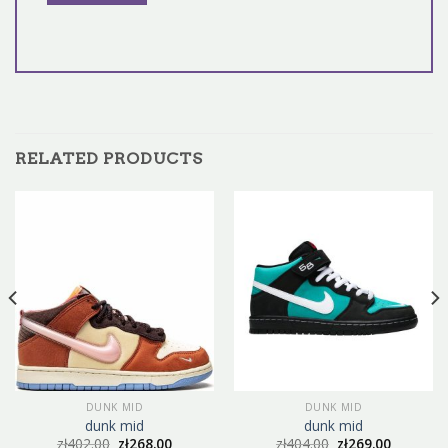
RELATED PRODUCTS
DUNK MID
DUNK MID
dunk mid
dunk mid
zł
402.00
zł
268.00
zł
404.00
zł
269.00