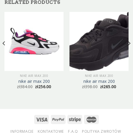
RELATED PRODUCTS
NIKE AIR MAX 200
NIKE AIR MAX 200
nike air max 200
nike air max 200
zł
384.00
zł
256.00
zł
398.00
zł
265.00
INFORMACJE
KONTAKTOWE
F.A.Q
POLITYKA ZWROTÓW