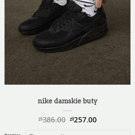
nike damskie buty
386.00
257.00
zł
zł
Rozmiar