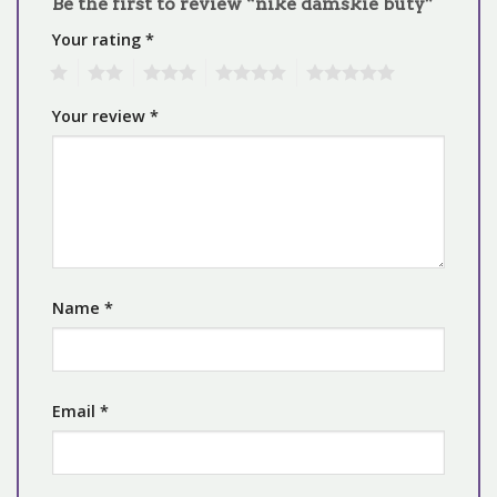
Be the first to review “nike damskie buty”
Your rating
*
1
2
3
4
5
Your review
*
Name
*
Email
*