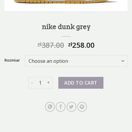
nike dunk grey
387.00
258.00
zł
zł
Rozmiar
nike dunk grey quantity
ADD TO CART