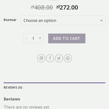
408.00
272.00
zł
zł
Rozmiar
zalando nike dunk quantity
ADD TO CART
REVIEWS (0)
Reviews
There are no reviews yet.