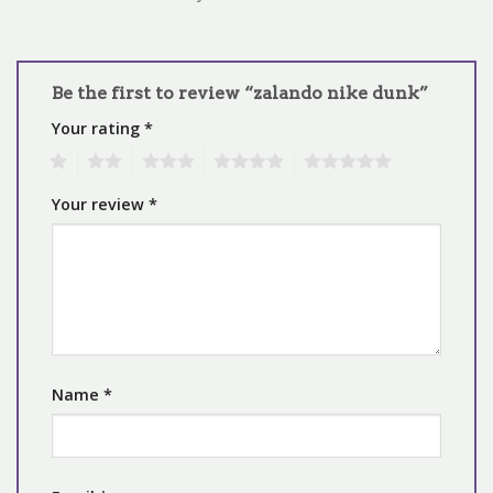
Be the first to review “zalando nike dunk”
Your rating
*
1
2
3
4
5
Your review
*
Name
*