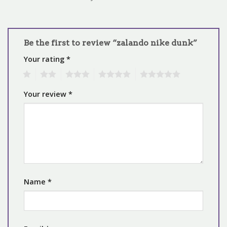
Be the first to review “zalando nike dunk”
Your rating
*
1
2
3
4
5
Your review
*
Name
*