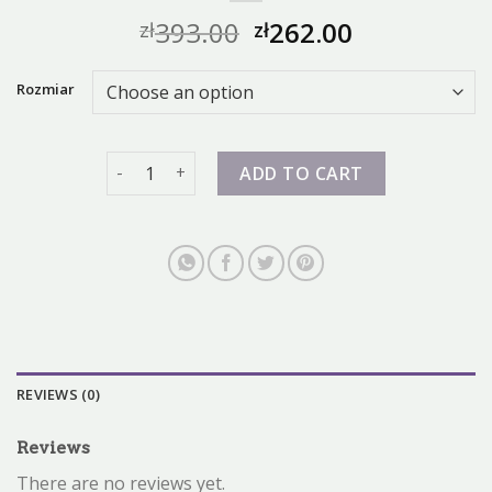
393.00
262.00
zł
zł
Rozmiar
zalando nike dunk quantity
ADD TO CART
REVIEWS (0)
Reviews
There are no reviews yet.