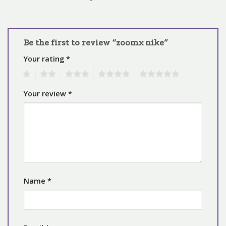
Be the first to review “zoomx nike”
Your rating
*
1
2
3
4
5
Your review
*
Name
*