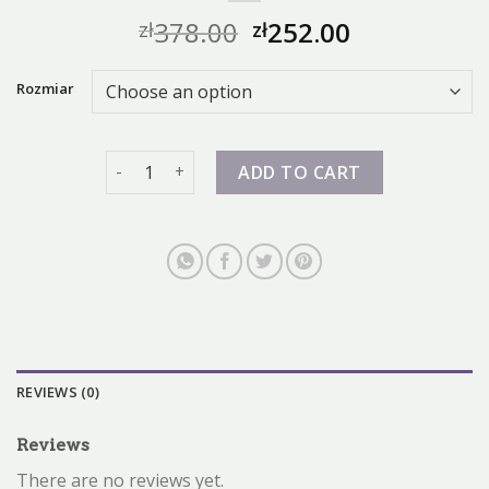
378.00
252.00
zł
zł
Rozmiar
zoomx nike quantity
ADD TO CART
REVIEWS (0)
Reviews
There are no reviews yet.