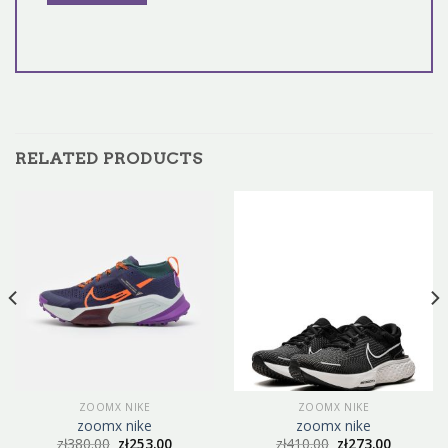
RELATED PRODUCTS
ZOOMX NIKE
ZOOMX NIKE
zoomx nike
zoomx nike
zł
380.00
zł
253.00
zł
410.00
zł
273.00