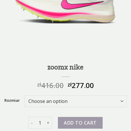
zoomx nike
416.00
277.00
zł
zł
Rozmiar
zoomx nike quantity
ADD TO CART