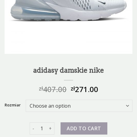
adidasy damskie nike
407.00
271.00
zł
zł
Rozmiar
adidasy damskie nike quantity
ADD TO CART