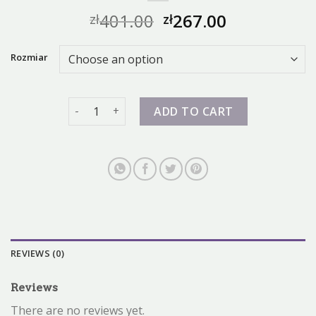
401.00
267.00
zł
zł
Rozmiar
adidasy damskie nike quantity
ADD TO CART
REVIEWS (0)
Reviews
There are no reviews yet.